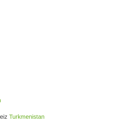
n
weiz
Turkmenistan