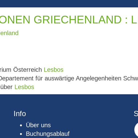
ONEN GRIECHENLAND : 
henland
rium Österreich
Lesbos
 Departement für auswärtige Angelegenheiten Sch
e über
Lesbos
Info
S
Über uns
Buchungsablauf