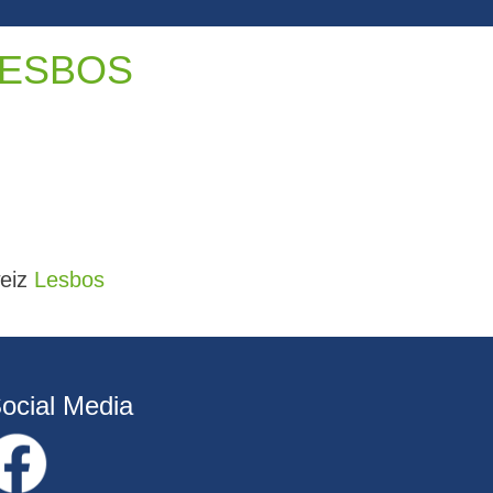
LESBOS
weiz
Lesbos
ocial Media