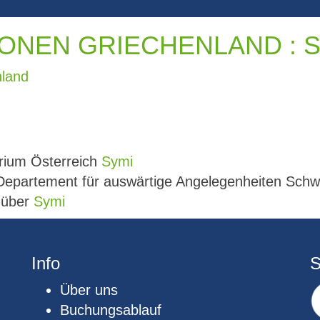
ONEN GRIECHENLAND : S
nland
rium Österreich
Symi
 Departement für auswärtige Angelegenheiten Sch
e über
Symi
Info
S
Über uns
Buchungsablauf