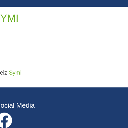
YMI
weiz
Symi
ocial Media